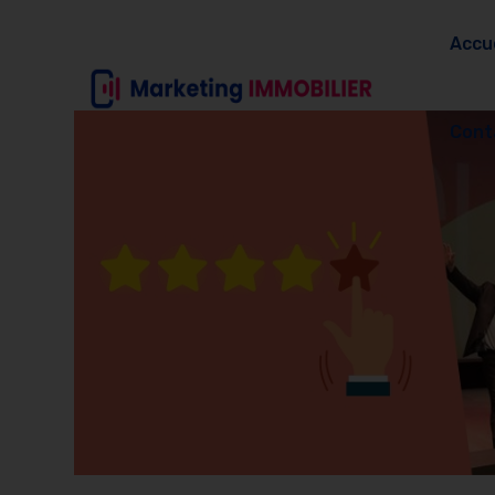
Accue
Cont