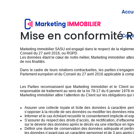
Accue
Mise en conformité 
Cont
Marketing immobilier SASU est engagé dans le respect de la réglement
Conseil du 27 avril 2016, ou RGPD.
Les données étant le cœur de notre métier, Marketing immobilier attes
de nos finalités.
Dans le cadre de leurs relations contractuelles, les parties s’engage
Parlement européen et du Conseil du 27 avril 2016 applicable à compt
Les Parties reconnaissent que Marketing immobilier et le Client so
responsable de traitement au sens de la loi 78-17 du 6 janvier 1978 
Marketing immobilier attire l’attention du Client sur les obligations q
Assurer une collecte loyale et licite des données à caractère per
s’opposer à la récolte de ses données ou modifier les données mises 
Informer et le cas échéant recueillir le consentement implicite et e
S’assurer du respect des droits d’accès, de rectification, d’effacem
sur le devenir des données après le décès via une interface en lig
Définir une durée de conservation des données adéquate et pertin
les données n’ayant pas un caractère personnel et de 3 ans après l