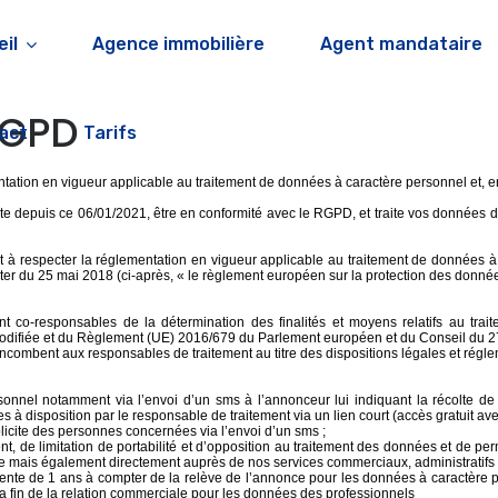
il
Agence immobilière
Agent mandataire
RGPD
act
Tarifs
ation en vigueur applicable au traitement de données à caractère personnel et, e
te depuis ce 06/01/2021, être en conformité avec le RGPD, et traite vos données de 
nt à respecter la réglementation en vigueur applicable au traitement de données à
er du 25 mai 2018 (ci-après, « le règlement européen sur la protection des donnée
nt co-responsables de la détermination des finalités et moyens relatifs au trai
modifiée et du Règlement (UE) 2016/679 du Parlement européen et du Conseil du 27
ui incombent aux responsables de traitement au titre des dispositions légales et régl
sonnel notamment via l’envoi d’un sms à l’annonceur lui indiquant la récolte de 
à disposition par le responsable de traitement via un lien court (accès gratuit ave
xplicite des personnes concernées via l’envoi d’un sms ;
ent, de limitation de portabilité et d’opposition au traitement des données et de per
ne mais également directement auprès de nos services commerciaux, administratifs 
ente de 1 ans à compter de la relève de l’annonce pour les données à caractère
a fin de la relation commerciale pour les données des professionnels