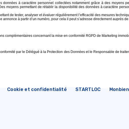
té des données à caractère personnel collectées notamment grâce à des moyens permett
Des moyens permettant de rétablir la disponibilité des données à caractère person
nt de tester, analyser et évaluer régulièrement l’efficacité des mesures technique
’une annonce à partir d’un numéro, pour cela il peut s’adresse directement auprès 
ations complémentaires concernant la mise en conformité RGPD de Marketing immob
conformité par le Délégué à la Protection des Données et le Responsable de trai
Cookie et confidentialité
STARTLOC
Monbien